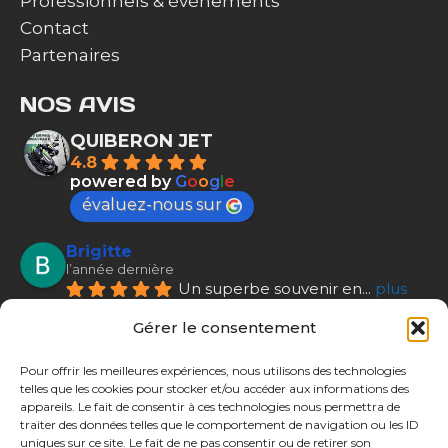
Professionnels & évènements
Contact
Partenaires
NOS AVIS
QUIBERON JET
4.8
powered by
G
o
o
g
l
e
évaluez-nous sur
Brigitte
l’année dernière
Un superbe souvenir en
... 
plus
Alexandre Beauvilain
Gérer le consentement
l’année dernière
9/07/25 Excursion de 2
... 
plus
Pour offrir les meilleures expériences, nous utilisons des technologies
Plus d'avis
telles que les cookies pour stocker et/ou accéder aux informations des
appareils. Le fait de consentir à ces technologies nous permettra de
SUIVEZ-NOUS
traiter des données telles que le comportement de navigation ou les ID
uniques sur ce site. Le fait de ne pas consentir ou de retirer son