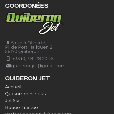
COORDONÉES
5 rue d’Olibarte,
Pl. de Port Haliguen 2,
56170 Quiberon
+33 (0)7 81 78 20 45
quiberonjet@gmail.com
QUIBERON JET
Accueil
Qui sommes nous
Jet Ski
Bouée Tractée