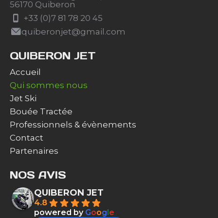
56170 Quiberon
+33 (0)7 81 78 20 45
quiberonjet@gmail.com
QUIBERON JET
Accueil
Qui sommes nous
Jet Ski
Bouée Tractée
Professionnels & évènements
Contact
Partenaires
NOS AVIS
QUIBERON JET
4.8
powered by
G
o
o
g
l
e