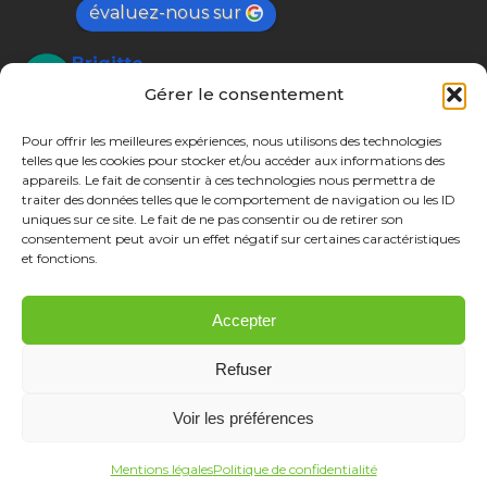
évaluez-nous sur
Brigitte
l’année dernière
Gérer le consentement
Un superbe souvenir en
... 
plus
Alexandre Beauvilain
Pour offrir les meilleures expériences, nous utilisons des technologies
l’année dernière
telles que les cookies pour stocker et/ou accéder aux informations des
9/07/25 Excursion de 2
... 
plus
appareils. Le fait de consentir à ces technologies nous permettra de
Plus d'avis
traiter des données telles que le comportement de navigation ou les ID
uniques sur ce site. Le fait de ne pas consentir ou de retirer son
consentement peut avoir un effet négatif sur certaines caractéristiques
SUIVEZ-NOUS
et fonctions.
Trouvez nous sur :
Facebook
YouTube
LinkedIn
Instagram
Accepter
page
page
page
page
opens
opens
opens
opens
Refuser
in
in
in
in
Voir les préférences
new
new
new
new
window
window
window
window
Mentions légales
Politique de confidentialité
© Quiberon Jet - Tous droits réservés.